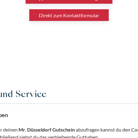
Direkt zum Kontaktformular
und Service
ben
r deinen
Mr. Düsseldorf Gutschein
abzufragen kannst du den Co
hließend siehst du das verbleibende Guthaben.