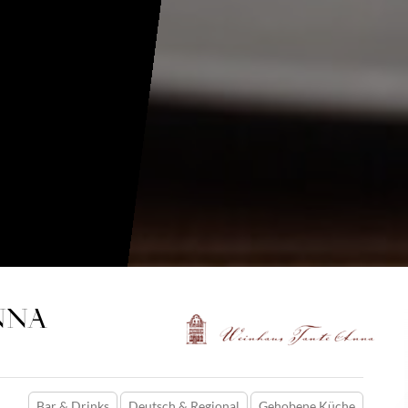
NNA
Bar & Drinks
Deutsch & Regional
Gehobene Küche