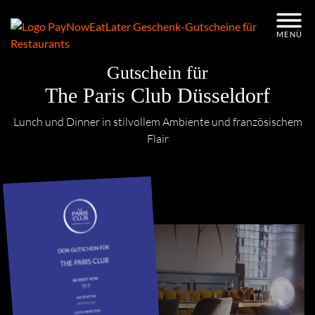
Gutschein einlösen
MENÜ
Mitarbeitergeschenk / Firmenkunden
Gutschein für
FAQ
The Paris Club Düsseldorf
Gutschein kaufen
Lunch und Dinner in stilvollem Ambiente und französischem
Flair
Impressum
AGB
Datenschutz
FAQ