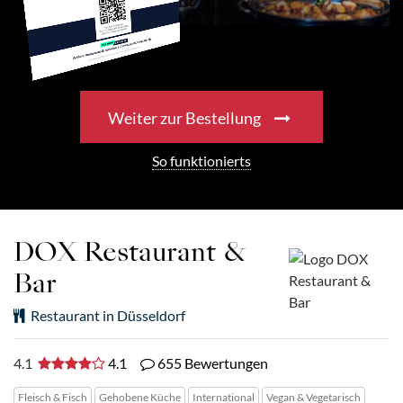
Weiter zur Bestellung
So funktionierts
DOX Restaurant &
Bar
Restaurant in Düsseldorf
4.1
4.1
655 Bewertungen
Fleisch & Fisch
Gehobene Küche
International
Vegan & Vegetarisch