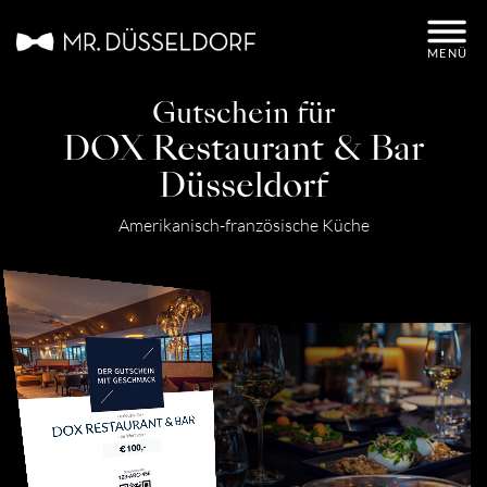
Gutschein einlösen
MENÜ
Mitarbeitergeschenk / Firmenkunden
Gutschein für
FAQ
DOX Restaurant & Bar
Düsseldorf
Gutschein kaufen
Amerikanisch-französische Küche
Impressum
AGB
Datenschutz
FAQ
DOX RESTAURANT & BAR